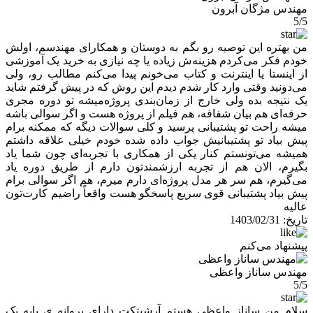
مهندس مژگان آبرون
5/5
من بهتره این توصیه رو بگم به دوستان و همکارای مهندسم، اولش
خودم فکر می‌کردم هزینه‌ش زیاده یا چه نیازی به خرید یک آموزشی
از اینستا یا اینترنت و کتاب می‌خونم پیدا می‌کنم مطالب رو، ولی
می‌دونید وقتی وارد کار شدم دیدم این روش که در پیش گرفتم شاید
یک نتیجه بده ولی خارج از زمان‌بندی پروژه‌میشه تو دوره مجری
حرفه‌ای هم بیان شفافه، هم فیلم از پروژه هست و اگر سوالی باشه
میشه راحت تو پشتیبانی پرسید و کلی سوالات دیگه که ممکنه برام
پیش بیاد تو پشتیبانیش جواب داده شده خودم خیلی علاقه داشتم
همیشه می‌تونستم کنار یکی از همکاری با تجربه‌ای چون شما یاد
بگیرم، الان هم از تجربه ارزشمندتون دارم از طریق دوره یاد
می‌گیرم، هم سر هر مدل پروژه‌ای دارم میرم، هم اگر سوالی برام
پیش بیاد پشتیبانی قوی سریع پاسخگو هست واقعاً راضیم کارت‌تون
عالیه
تاریخ:
1403/02/31
پیشنهاد می‌کنم
مهندس ساناز واعظی
5/5
سلام من ساناز واعظی هستم آرشیتکت دارای پروانه ی پایه یک