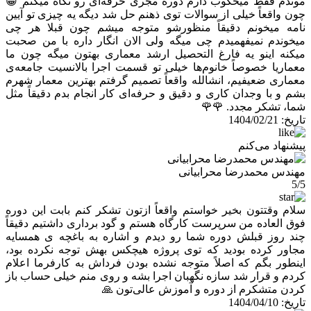
موندم فقط میخکوب دارم دوره مجری حرفه‌ای رو نگاه میکنم 😁
چون واقعاً خیلی از سوالات توی ذهنم حل شد دیگه یه چیزی تو آیین
نامه میخونم دقیقاً منظورشو متوجه میشم چون قبلا هر چی
میخوندم نمیفهمیدم چی میگه ولی الان انگار داره با من صحبت
میکنه اینو یه فارغ التحصیل ارشد معماری بهتون میگه چون ما
معماریا خصوصاً خانوم‌ها خیلی تو قسمت اجرا بالانسیت جامعه‌ی
معماری ضعیفیم، انشالله واقعاً تصمیم گرفتم بهترین معمار شهرم
بشم و با وجدان کاری و دقیق و حرفه‌ای کار انجام بدم دقیقاً مثل
شما، تشکر مجدد. 🌹🌹
تاریخ:
1404/02/21
پیشنهاد می‌کنم
مهندس محمدرضا محرابیانی
5/5
سلام وقتتون بخیر خواستم واقعاً ازتون تشکر کنم بابت این دوره
فوق العاده من سرپرست کارگاه هستم و گود برداری داشتیم دقیقاً
چند روز قبلش دوره شما رو دیدم و اشاره به باغچه ی همسایه
مجاور کرده بودید که توی پروژه هیچکس بهش توجه نکرده بود،
اینطور بگم که اصلاً متوجه نشده بودن فرداش به کارفرما اعلام
کردم و قرار شد سازه نگهبان اجرا بشه و روی منم خیلی حساب باز
کردن متشکرم از دوره و آموزش عالی‌تون 🙏
تاریخ:
1404/04/10