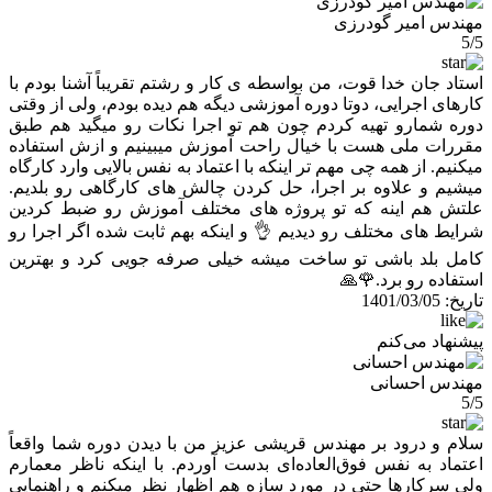
مهندس امیر گودرزی
5/5
استاد جان خدا قوت، من بواسطه ی کار و رشتم تقریباً آشنا بودم با
کارهای اجرایی، دوتا دوره آموزشی دیگه هم دیده بودم، ولی از وقتی
دوره شمارو تهیه کردم چون هم تو اجرا نکات رو میگید هم طبق
مقررات ملی هست با خیال راحت آموزش میبینیم و ازش استفاده
میکنیم. از همه چی مهم تر اینکه با اعتماد به نفس بالایی وارد کارگاه
میشیم و علاوه بر اجرا، حل کردن چالش های کارگاهی رو بلدیم.
علتش هم اینه که تو پروژه های مختلف آموزش رو ضبط کردین
شرایط های مختلف رو دیدیم 👌 و اینکه بهم ثابت شده اگر اجرا رو
کامل بلد باشی تو ساخت میشه خیلی صرفه جویی کرد و بهترین
استفاده رو برد.🌹🙏
تاریخ:
1401/03/05
پیشنهاد می‌کنم
مهندس احسانی
5/5
سلام و درود بر مهندس قریشی عزیز من با دیدن دوره شما واقعاً
اعتماد به نفس فوق‌العاده‌ای بدست آوردم. با اینکه ناظر معمارم
ولی سرکارها حتی در مورد سازه هم اظهار نظر میکنم و راهنمایی