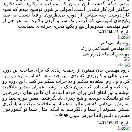
میدم. دیگه گذشت اون زمان که میرفتم سرکارها استادکارها
میگفتن این کار نشدنی است. اصولی براشون توضیح میدم که نحوه
کار درست چیه سپاس از دوره بی‌نظرتون. واقعاً نسبت به بقیه
پکیج‌های آموزشی که گرفتم یک سر و گردن بالاتره. من هر چی از
علم مهندسی میدونم از پیج و پکیج مجری حرفه‌ای شماست
تاریخ:
1401/04/23
پیشنهاد می‌کنم
مهندس اسماعیل زارعی
5/5
درود مهندس جان ممنون از زحمت زیادی که برای ساخت این دوره
بسیار عالی و کاربردی کشیدی. من چند ماهه که این دوره رو تهیه
کردم و دارم استفاده میکنم و به جرات میگم هر کسی این دوره رو
تهیه کنه و استفاده کنه بدون شک به رشته عمران بیشتر علاقمند
میشه و این اتفاق الان برای خودم افتاده، ای کاش بجای درس‌هایی
که تو دانشگاه خوندیم و هیچ چیزی یاد نگرفتیم، همین دوره شما رو
آموزش می‌دادن که هم عالیه و هم آدمو علاقمند میکنه به یادگیری
بیشتر. ممنونم از شما و دلگرمیم به اینکه امثال شما تو کشورمون
هستن و دلسوزانه آموزش میدن ❤️🌹🙏
تاریخ:
1401/05/09