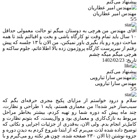
پیشنهاد می‌کنم
مهندس امیر عطاریان
5/5
آقای مهندس من هرچی به دوستان میگم تو حالت معمولی حداقل
۱۰ سال باید تمام وقت تو کارگاه باشی و بخت و اقبالتم بلند تا همه
مباحث دوره رو یاد بگیری باور نمیکنن، من الان با ۱۳ جلسه که پیش
رفتم از سرپرست کارگاه پروژمون زده بالا اطلاعاتم، جلوم ساکته و
هرچی میگم میگه چشم
تاریخ:
1402/02/23
پیشنهاد می‌کنم
مهندس سارا تبارویی
5/5
سلام و درود خواستم از مزایای پکیج مجری حرفه‌ای بگم که
سبب‌ساز خیر شده!! من معماری هستم، پایه ۱ طراحی و نظارت،
چند ماه پیش که دوره شما رو تهیه کردم، بیشتر بخاطر مراحل
مربوط به نازک‌کاری و معماری بود و وال‌پست، که بتونم نظارت و
کامل‌تر انجام بدم. ولی الان، به‌قدری از جزئیات اجرایی و نکاتی که
توضیح داده شده لذت می‌برم که از ابتدا شروع کردم به دیدن دوره و
جزوه نوشتن (تا الان ۲۳۰ صفحه شده، چون هر نکته رو می‌گیرم و با