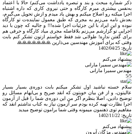
ذکر شماره مبحث و بند و تبصره یادداشت می‌کنم) حالا با اعتماد
به‌نفس بیشتری میرم کارگاه و حتی نیروی کاری که داره اشتباه
اجرا میکنه رو اصلاح میکنم و بهش یاد میدم و ازش تحویل می‌گیرم،
بعدش نامه می‌زنم به مجری که طبق معمول نماینده‌ت تو کارگاه
نبوده و این ایراد با این جزئیات اجرا شده!!! و جالبه که چون با دید
اجرایی تو گزارشم می‌زنم بلافاصله مجری میاد کارگاه و حرفی هم
برای گفتن نداره! طولانی شد فقط خواستم ازتون تشکر کنم بابت
وقتی که برای آموزش مهندسین می‌ذارین 🙏🙏🙏🙏🙏🙏🙏
تاریخ:
1402/04/25
پیشنهاد می‌کنم
مهندس سمیرا مارانی
5/5
سلام خسته نباشید اول تشکر میکنم بابت دوره‌ی بسیار بسیار
عالیتون، و از فن بیان خوبتون که انقد صریح و بی‌ابهام مسائل رو
توضیح دادین، اصلا بنظرم اگر من این دوره‌ی شما را قبل از آزمون
اجرا نظارت تهیه کرده بودم سر آزمون نیاز به کتاب نداشتم انقد که
مفاهیم توی ذهنمون میمونه وقتی شما برامون توضیح میدید
تاریخ:
1402/11/22
پیشنهاد می‌کنم