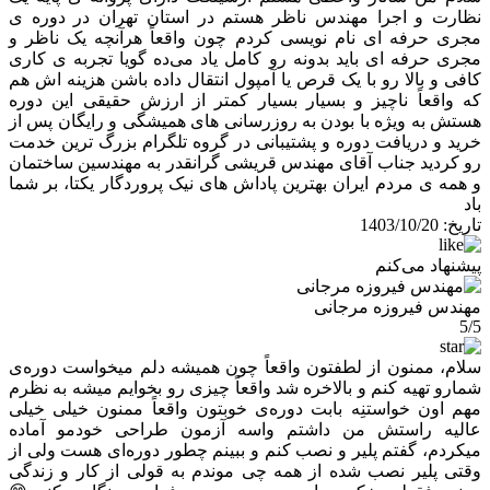
نظارت و اجرا مهندس ناظر هستم در استان تهران در دوره ی
مجری حرفه ای نام نویسی کردم چون واقعاً هرآنچه یک ناظر و
مجری حرفه ای باید بدونه رو کامل یاد می‌ده گویا تجربه ی کاری
کافی و بالا رو با یک قرص یا آمپول انتقال داده باشن هزینه اش هم
که واقعاً ناچیز و بسیار بسیار کمتر از ارزش حقیقی این دوره
هستش به ویژه با بودن به روزرسانی های همیشگی و رایگان پس از
خرید و دریافت دوره و پشتیبانی در گروه تلگرام بزرگ ترین خدمت
رو کردید جناب آقای مهندس قریشی گرانقدر به مهندسین ساختمان
و همه ی مردم ایران بهترین پاداش های نیک پروردگار یکتا، بر شما
باد
تاریخ:
1403/10/20
پیشنهاد می‌کنم
مهندس فیروزه مرجانی
5/5
سلام، ممنون از لطفتون واقعاً چون همیشه دلم میخواست دوره‌ی
شمارو تهیه کنم و بالاخره شد واقعاً چیزی رو بخوایم میشه به نظرم
مهم اون خواستنِه بابت دوره‌ی خوبتون واقعاً ممنون خیلی خیلی
عالیه راستش من داشتم واسه آزمون طراحی خودمو آماده
میکردم، گفتم پلیر و نصب کنم و ببینم چطور دوره‌ای هست ولی از
وقتی پلیر نصب شده از همه چی موندم به قولی از کار و زندگی