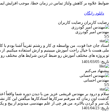
ضوابط علاوه بر کاهش ولتاژ تماس در زمان خطا، موجب افزایش ایمن
دانلود رایگان
رضایت کاربران
رضایت کاربران
مهندس امیر گودرزی
5/5
استاد جان خدا قوت، من بواسطه ی کار و رشتم تقریباً آشنا بودم با 
ملی هست با خیال راحت آموزش میبینیم و ازش استفاده میکنیم. از همه
تو پروژه های مختلف آموزش رو ضبط کردین شرایط های مختلف رو دیدی
تاریخ:
1401/03/05
پیشنهاد می‌کنم
مهندس احسانی
5/5
سلام و درود بر مهندس قریشی عزیز من با دیدن دوره شما واقعاً اعتم
گذشت اون زمان که میرفتم سرکارها استادکارها میگفتن این کار نشد
یک سر و گردن بالاتره. من هر چی از علم مهندسی میدونم از پیج و 
تاریخ:
1401/04/23