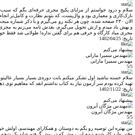
نازک‌کاری و معماری بود و وال‌پست، که بتونم نظارت و کامل‌تر انجام
الان ۲۳۰ صفحه شده، چون هر نکته رو می‌گیرم و با ذکر شماره م
و بهش یاد میدم و ازش تحویل می‌گیرم، بعدش نامه می‌زنم به مجری که 
مجری میاد کارگاه و حرفی هم برای گفتن نداره! طولانی شد فقط خو
تاریخ:
1402/04/25
پیشنهاد می‌کنم
مهندس سمیرا مارانی
5/5
سلام خسته نباشید اول تشکر میکنم بابت دوره‌ی بسیار بسیار عالیتون
تهیه کرده بودم سر آزمون نیاز به کتاب نداشتم انقد که مفاهیم توی ذ
تاریخ:
1402/11/22
پیشنهاد می‌کنم
مهندس مژگان آبرون
5/5
من بهتره این توصیه رو بگم به دوستان و همکارای مهندسم، اولش خودم
وقتی وارد کار شدم دیدم این روش که در پیش گرفتم شاید یک نتیجه 