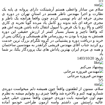
5/5
سلام من ساناز واعظی هستم آرشیتکت دارای پروانه ی پایه یک
نظارت و اجرا مهندس ناظر هستم در استان تهران در دوره ی
مجری حرفه ای نام نویسی کردم چون واقعاً هرآنچه یک ناظر و
مجری حرفه ای باید بدونه رو کامل یاد می‌ده گویا تجربه ی کاری
کافی و بالا رو با یک قرص یا آمپول انتقال داده باشن هزینه اش هم
که واقعاً ناچیز و بسیار بسیار کمتر از ارزش حقیقی این دوره
هستش به ویژه با بودن به روزرسانی های همیشگی و رایگان پس از
خرید و دریافت دوره و پشتیبانی در گروه تلگرام بزرگ ترین خدمت
رو کردید جناب آقای مهندس قریشی گرانقدر به مهندسین ساختمان
و همه ی مردم ایران بهترین پاداش های نیک پروردگار یکتا، بر شما
باد
تاریخ:
1403/10/20
پیشنهاد می‌کنم
مهندس فیروزه مرجانی
5/5
سلام، ممنون از لطفتون واقعاً چون همیشه دلم میخواست دوره‌ی
شمارو تهیه کنم و بالاخره شد واقعاً چیزی رو بخوایم میشه به نظرم
مهم اون خواستنِه بابت دوره‌ی خوبتون واقعاً ممنون خیلی خیلی
عالیه راستش من داشتم واسه آزمون طراحی خودمو آماده