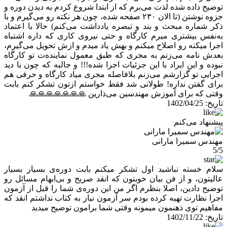
توضیح داده شده لذت می‌برم که از ابتدا شروع کردم به دیدن دوره و
جزوه نوشتن (تا الان ۲۳۰ صفحه شده، چون هر نکته رو می‌گیرم و با
ذکر شماره مبحث و بند و تبصره یادداشت می‌کنم) حالا با اعتماد
به‌نفس بیشتری میرم کارگاه و حتی نیروی کاری که داره اشتباه
اجرا میکنه رو اصلاح میکنم و بهش یاد میدم و ازش تحویل می‌گیرم،
بعدش نامه می‌زنم به مجری که طبق معمول نماینده‌ت تو کارگاه
نبوده و این ایراد با این جزئیات اجرا شده!!! و جالبه که چون با دید
اجرایی تو گزارشم می‌زنم بلافاصله مجری میاد کارگاه و حرفی هم
برای گفتن نداره! طولانی شد فقط خواستم ازتون تشکر کنم بابت
وقتی که برای آموزش مهندسین می‌ذارین 🙏🙏🙏🙏🙏🙏🙏
تاریخ:
1402/04/25
پیشنهاد می‌کنم
مهندس سمیرا مارانی
5/5
سلام خسته نباشید اول تشکر میکنم بابت دوره‌ی بسیار بسیار
عالیتون، و از فن بیان خوبتون که انقد صریح و بی‌ابهام مسائل رو
توضیح دادین، اصلا بنظرم اگر من این دوره‌ی شما را قبل از آزمون
اجرا نظارت تهیه کرده بودم سر آزمون نیاز به کتاب نداشتم انقد که
مفاهیم توی ذهنمون میمونه وقتی شما برامون توضیح میدید
تاریخ:
1402/11/22