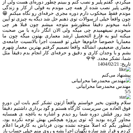
میکردم، گفتم پلیر و نصب کنم و ببینم چطور دوره‌ای هست ولی از
وقتی پلیر نصب شده از همه چی موندم به قولی از کار و زندگی
موندم فقط میخکوب دارم دوره مجری حرفه‌ای رو نگاه میکنم 😁
چون واقعاً خیلی از سوالات توی ذهنم حل شد دیگه یه چیزی تو آیین
نامه میخونم دقیقاً منظورشو متوجه میشم چون قبلا هر چی
میخوندم نمیفهمیدم چی میگه ولی الان انگار داره با من صحبت
میکنه اینو یه فارغ التحصیل ارشد معماری بهتون میگه چون ما
معماریا خصوصاً خانوم‌ها خیلی تو قسمت اجرا بالانسیت جامعه‌ی
معماری ضعیفیم، انشالله واقعاً تصمیم گرفتم بهترین معمار شهرم
بشم و با وجدان کاری و دقیق و حرفه‌ای کار انجام بدم دقیقاً مثل
شما، تشکر مجدد. 🌹🌹
تاریخ:
1404/02/21
پیشنهاد می‌کنم
مهندس محمدرضا محرابیانی
5/5
سلام وقتتون بخیر خواستم واقعاً ازتون تشکر کنم بابت این دوره
فوق العاده من سرپرست کارگاه هستم و گود برداری داشتیم دقیقاً
چند روز قبلش دوره شما رو دیدم و اشاره به باغچه ی همسایه
مجاور کرده بودید که توی پروژه هیچکس بهش توجه نکرده بود،
اینطور بگم که اصلاً متوجه نشده بودن فرداش به کارفرما اعلام
کردم و قرار شد سازه نگهبان اجرا بشه و روی منم خیلی حساب باز