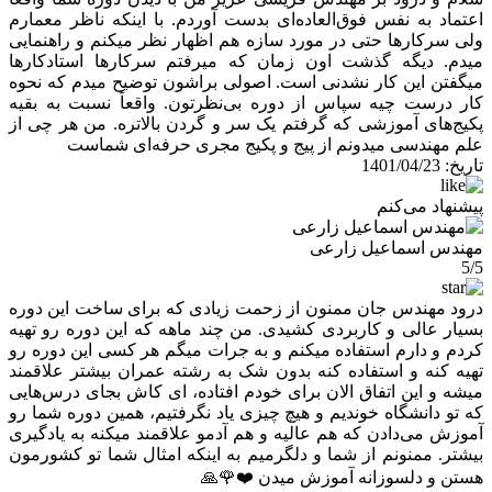
اعتماد به نفس فوق‌العاده‌ای بدست آوردم. با اینکه ناظر معمارم
ولی سرکارها حتی در مورد سازه هم اظهار نظر میکنم و راهنمایی
میدم. دیگه گذشت اون زمان که میرفتم سرکارها استادکارها
میگفتن این کار نشدنی است. اصولی براشون توضیح میدم که نحوه
کار درست چیه سپاس از دوره بی‌نظرتون. واقعاً نسبت به بقیه
پکیج‌های آموزشی که گرفتم یک سر و گردن بالاتره. من هر چی از
علم مهندسی میدونم از پیج و پکیج مجری حرفه‌ای شماست
تاریخ:
1401/04/23
پیشنهاد می‌کنم
مهندس اسماعیل زارعی
5/5
درود مهندس جان ممنون از زحمت زیادی که برای ساخت این دوره
بسیار عالی و کاربردی کشیدی. من چند ماهه که این دوره رو تهیه
کردم و دارم استفاده میکنم و به جرات میگم هر کسی این دوره رو
تهیه کنه و استفاده کنه بدون شک به رشته عمران بیشتر علاقمند
میشه و این اتفاق الان برای خودم افتاده، ای کاش بجای درس‌هایی
که تو دانشگاه خوندیم و هیچ چیزی یاد نگرفتیم، همین دوره شما رو
آموزش می‌دادن که هم عالیه و هم آدمو علاقمند میکنه به یادگیری
بیشتر. ممنونم از شما و دلگرمیم به اینکه امثال شما تو کشورمون
هستن و دلسوزانه آموزش میدن ❤️🌹🙏