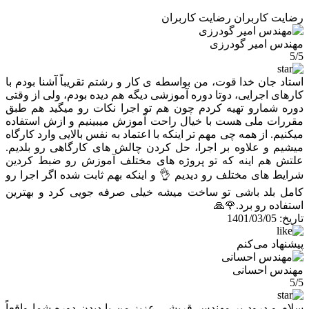
رضایت کاربران
رضایت کاربران
مهندس امیر گودرزی
5/5
استاد جان خدا قوت، من بواسطه ی کار و رشتم تقریباً آشنا بودم با
کارهای اجرایی، دوتا دوره آموزشی دیگه هم دیده بودم، ولی از وقتی
دوره شمارو تهیه کردم چون هم تو اجرا نکات رو میگید هم طبق
مقررات ملی هست با خیال راحت آموزش میبینیم و ازش استفاده
میکنیم. از همه چی مهم تر اینکه با اعتماد به نفس بالایی وارد کارگاه
میشیم و علاوه بر اجرا، حل کردن چالش های کارگاهی رو بلدیم.
علتش هم اینه که تو پروژه های مختلف آموزش رو ضبط کردین
شرایط های مختلف رو دیدیم 👌 و اینکه بهم ثابت شده اگر اجرا رو
کامل بلد باشی تو ساخت میشه خیلی صرفه جویی کرد و بهترین
استفاده رو برد.🌹🙏
تاریخ:
1401/03/05
پیشنهاد می‌کنم
مهندس احسانی
5/5
سلام و درود بر مهندس قریشی عزیز من با دیدن دوره شما واقعاً