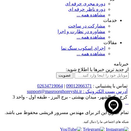
دوره مجری حرفه ای
دوره ناظر حرفه ای
مشاهده همه ...
خدمات
مشارکت در ساخت
مشاوره در نظارت و اجرا
مشاهده همه ...
مقالات
اجرای اسکوپ سنگ نما
مشاهده همه ...
خبرنامه
از جدید ترین خبرها با اطلاع شوید:
عضویت
تماس با پشتیبانی :
09012066371
|
02634719064
آدرس پست الکترونیک : support@masroorghoreyshi.ir
کرج - کمالشهر- میدان بهشتی - برج البرز - طبقه اول - واحد 3
تمام حقوق این اثر برای مهندس مسرور قریشی محفوظ می باشد.
شبکه های اجتماعی ما را دنبال کنید.